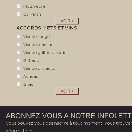
Mourvèdre
Carignan
VOIR +
ACCORDS METS ET VINS
Viande rouge
Viande blanche
Viande grillée et rôtie
Grillade
Viande en sauce
Agneau
Gibier
VOIR +
ABONNEZ VOUS A NOTRE INFOLET
Vous pouvez vous désinscrire à tout moment. Vous trouver
informations...