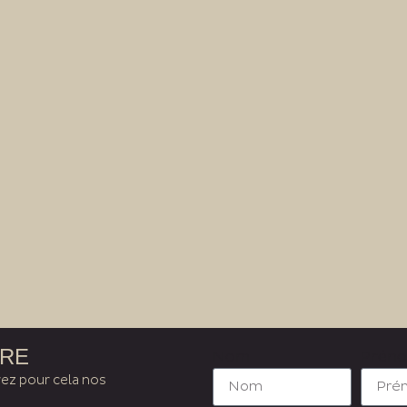
TRE
Nom
Prén
ez pour cela nos